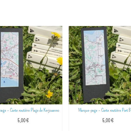
age – Carte routière Plage de Kerjouanno
Marque-page – Carte routière Port Br
5,00
€
5,00
€
AJOUTER AU PANIER
AJOUTER AU PANIER