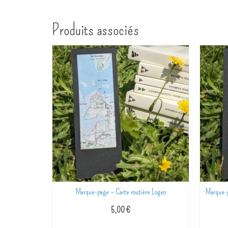
Produits associés
e Méaban
Marque-page – Carte routière Logeo
Marque-p
5,00
€
R
AJOUTER AU PANIER