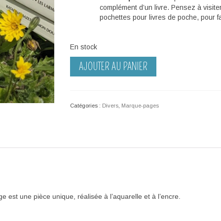
complément d’un livre. Pensez à visite
pochettes pour livres de poche, pour f
En stock
quantité
AJOUTER AU PANIER
de
Marque-
page
–
Catégories :
Divers
,
Marque-pages
Feu
d'artifice
jaune
est une pièce unique, réalisée à l’
aquarelle et à l’encre.