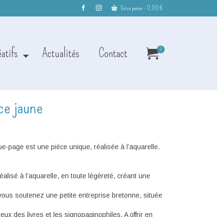
Votre panier
-
0,00
€
éatifs
Actualités
Contact
0
ce jaune
-page est une pièce unique, réalisée à l’aquarelle.
lisé à l’aquarelle, en toute légèreté, créant une
ous soutenez une petite entreprise bretonne, située
ux des livres et les signopaginophiles. A offrir en