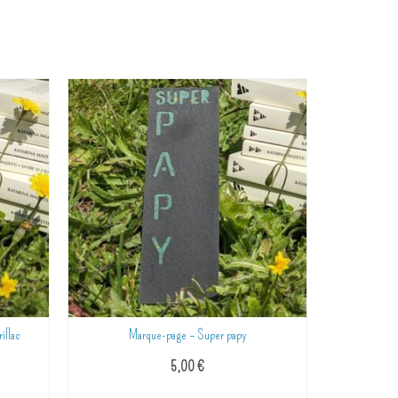
illac
Marque-page – Super papy
Marque-pa
5,00
€
AJOUTER AU PANIER