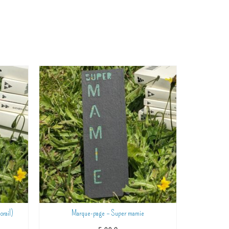
orail)
Marque-page – Super mamie
Marque-p