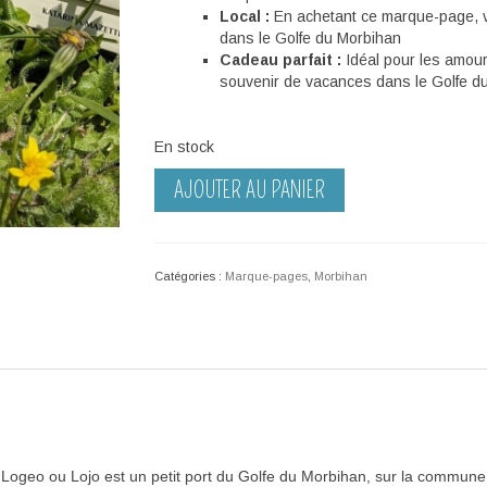
Local :
En achetant ce marque-page, v
dans le Golfe du Morbihan
Cadeau parfait :
Idéal pour les amour
souvenir de vacances dans le Golfe d
En stock
quantité
AJOUTER AU PANIER
de
Marque-
page
–
Catégories :
Marque-pages
,
Morbihan
Carte
routière
Logeo
e
Logeo ou Lojo est un petit port
du Golfe du Morbihan,
sur
la commune