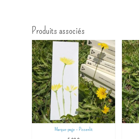
Produits associés
leul
Marque-page – Pissenlit