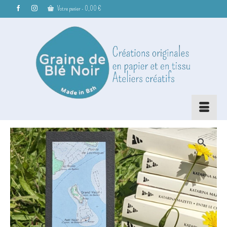
Votre panier
-
0,00
€