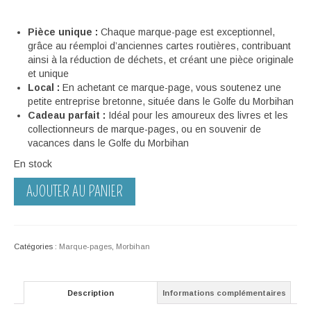
Pièce unique :
Chaque marque-page est exceptionnel,
grâce au réemploi d’anciennes cartes routières, contribuant
ainsi à la réduction de déchets, et créant une pièce originale
et unique
Local :
En achetant ce marque-page, vous soutenez une
petite entreprise bretonne, située dans le Golfe du Morbihan
Cadeau parfait :
Idéal pour les amoureux des livres et les
collectionneurs de marque-pages, ou en souvenir de
vacances dans le Golfe du Morbihan
En stock
quantité
AJOUTER AU PANIER
de
Marque-
page
–
Catégories :
Marque-pages
,
Morbihan
Carte
routière
Veizit
Description
Informations complémentaires