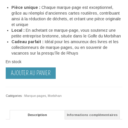
Pièce unique :
Chaque marque-page est exceptionnel,
grâce au réemploi d’anciennes cartes routières, contribuant
ainsi à la réduction de déchets, et créant une pièce originale
et unique
Local :
En achetant ce marque-page, vous soutenez une
petite entreprise bretonne, située dans le Golfe du Morbihan
Cadeau parfait :
Idéal pour les amoureux des livres et les
collectionneurs de marque-pages, ou en souvenir de
vacances sur la presqu’île de Rhuys
En stock
quantité
AJOUTER AU PANIER
de
Marque-
page
–
Catégories :
Marque-pages
,
Morbihan
Carte
routière
Bréhuidic
Description
Informations complémentaires