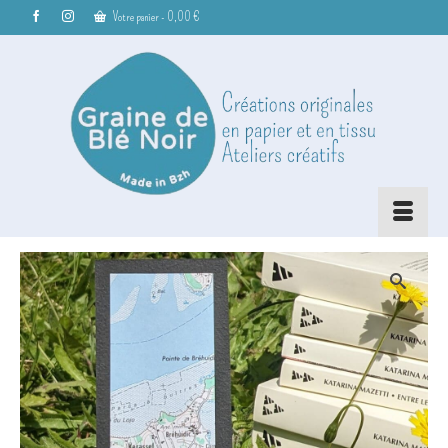
Votre panier
-
0,00
€