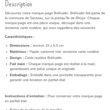
Description
Découvrez notre marque-page
Bréhuidic
.
Bréhuidic
fait partie de
la commune d
e Sarzeau
, sur la presqu’île de Rhuys
.
Chaque
marque-page est une pièce unique,
découpé dans une
ancienne carte routière
,
qui vous rappellera des souvenirs
.
Caractéristiques :
Dimensions :
environ 15 x 5,5 cm
Matériaux :
Papier
cartonné
noir
, ancienne carte routière
Design :
Carte routière
Bréhuidic
Fait main :
Chaque marque-page est
réalisé
à la main,
garantissant une pièce unique et originale
Emballage :
Emballé
dans une pochette transparente
pour
garantir une livraison en parfait état
Instructions d’entretien :
Pour conserver votre marque-page
en parfait état :
Évitez de le plier ou de le mouiller