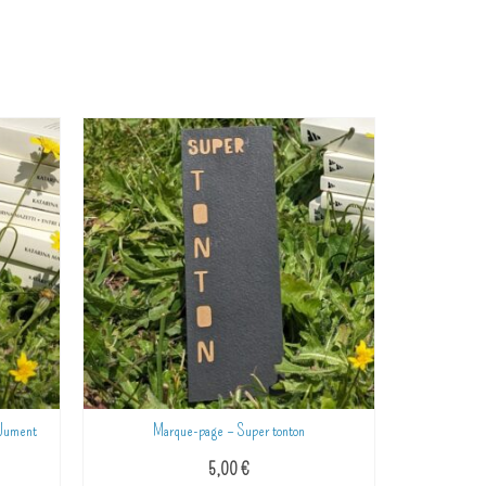
age – Super tonton
Marque-page – Super cousin
5,00
€
5,00
€