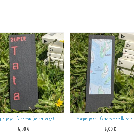
Marque-page – Carte routière Ile de la Jument
Marque-p
5,00
€