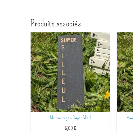
Produits associés
que-page – Super Filleul
Marque-page – Super tata (noir et rouge)
5,00
€
5,00
€