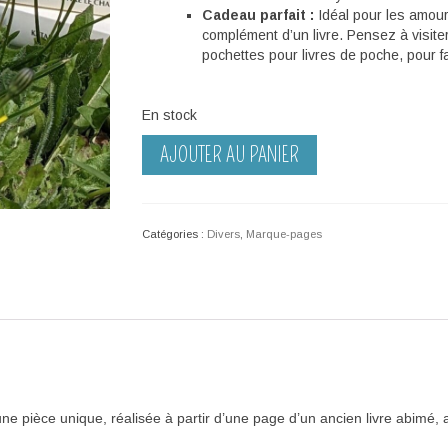
Cadeau parfait :
Idéal pour les amoure
complément d’un livre. Pensez à visite
pochettes pour livres de poche, pour f
En stock
quantité
AJOUTER AU PANIER
de
Marque-
page
–
Catégories :
Divers
,
Marque-pages
Bulles
bleu-
violet
e pièce unique, réalisée à partir d’une page d’un ancien livre abimé,