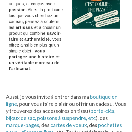
uniques, et conçus avec
passion
. Alors, la prochaine
fois que vous cherchez un
cadeau, pensez à soutenir
les
artisans
et à choisir un
produit qui combine
savoir-
faire
et
authenticité
. Vous
offrez ainsi bien plus qu’un
simple objet :
vous
partagez une histoire et
un véritable morceau de
l’artisanat
.
Aussi, je vous invite à entrer dans ma
boutique en
ligne
, pour vous faire plaisir ou offrir un cadeau. Vous
y trouverez des accessoires en tissu (
porte-clés,
bijoux de sac, poissons à suspendre, etc
), des
marque-pages
, des
cartes de voeux
, des
pochettes
pour y glisser un livre
, etc. Tout y est fait main, avec