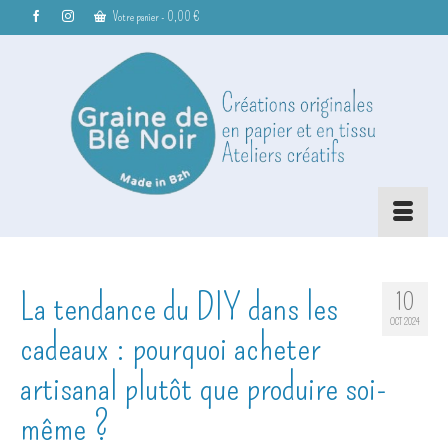
Votre panier
-
0,00
€
La tendance du DIY dans les
10
OCT 2024
cadeaux : pourquoi acheter
artisanal plutôt que produire soi-
même ?