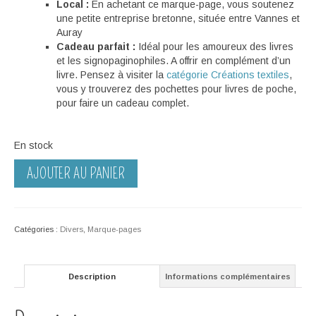
Local :
En achetant ce marque-page, vous soutenez
une petite entreprise bretonne, située entre Vannes et
Auray
Cadeau parfait :
Idéal pour les amoureux des livres
et les signopaginophiles. A offrir en complément d’un
livre. Pensez à visiter la
catégorie Créations textiles
,
vous y trouverez des pochettes pour livres de poche,
pour faire un cadeau complet.
En stock
quantité
AJOUTER AU PANIER
de
Marque-
page
–
Catégories :
Divers
,
Marque-pages
Feu
d'artifice
violet
Description
Informations complémentaires