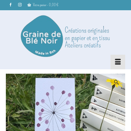
Votre panier
-
0,00
€