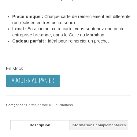
Pièce unique :
Chaque carte de remerciement est différente
(ou réalisée en très petite série)
Local :
En achetant cette carte, vous soutenez une petite
entreprise bretonne, dans le Golfe du Morbihan
Cadeau parfait :
Idéal pour remercier un proche.
En stock
quantité
AJOUTER AU PANIER
de
Carte
Merci
Catégories :
Cartes de voeux
,
Félicitations
Description
Informations complémentaires