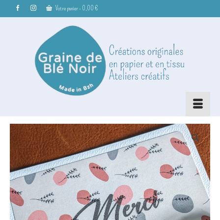
Votre panier
-
0,00
€