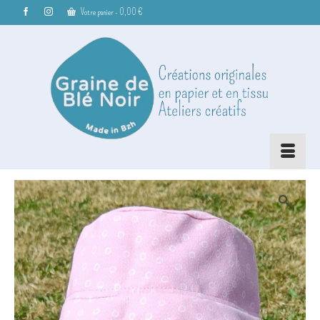
Votre panier
-
0,00
€