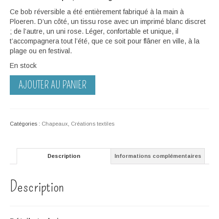
Ce bob réversible a été entièrement fabriqué à la main à
Ploeren. D’un côté, un tissu rose avec un imprimé blanc discret
; de l’autre, un uni rose. Léger, confortable et unique, il
t’accompagnera tout l’été, que ce soit pour flâner en ville, à la
plage ou en festival.
En stock
quantité
AJOUTER AU PANIER
de
Bob
réversible
«
Catégories :
Chapeaux
,
Créations textiles
Blanc
sur
fond
Description
Informations complémentaires
rose»
–
XS
Description
(52
cm)